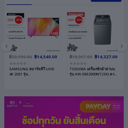
OFF
31%
OFF
25%
฿20,990.00
฿14,540.00
฿18,997.00
฿14,327.00
SAMSUNG สมาร์ททีวี UHD
TOSHIBA เครื่องซักผ้าฝาบน
4K 2021 รุ่น
รุ่น AW-DM2000NT(SK) ความ
UA55AU7700KXXT ขนาดจอ
จุ 19 กก. อินเวอร์เตอร์ สีเงิน
(นิ้ว):55 RESOLUTION : 3840
x 2160