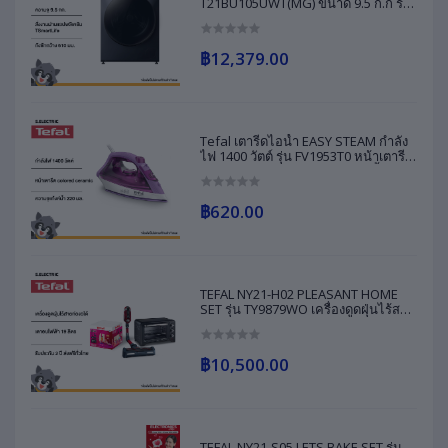
T21BU105UWT(MG) ขนาด 9.5 ก.ก รับ
ประกันสินค้า 2 ปี รับประกันมอเตอร์ 10
ปี
฿12,379.00
Tefal เตารีดไอน้ำ EASY STEAM กำลัง
ไฟ 1400 วัตต์ รุ่น FV1953T0 หน้าเตารีด
colored ceramic ความจุแท้งค์น้ำ 220
มล. ประกัน 2 ปี ส่งฟรีทั่วไทย
฿620.00
TEFAL NY21-H02 PLEASANT HOME
SET รุ่น TY9879WO เครื่องดูดฝุ่นไร้สาย
ท่องอได้ + รุ่น OF4448TH เตาอบ รับ
ประกัน 2 ปี ส่งฟรีทั่วไทย
฿10,500.00
TEFAL NY21-S05 LETS BAKE SET รุ่น