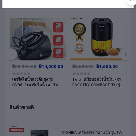
สินค้าที่เกี่ยวข้อง
฿28,900.00
฿14,000.00
฿3,590.00
฿1,600.00
฿
เตารีดไอน้ำแรงดันสูง รุ่น
Tefal หม้อทอดไร้น้ำมัน FRY
T
GV9612 เตารีดไอน้ำ เตารีด
EASY FRY COMPACT TH รุ่น
สู
n1
หม้อต้ม แรงดันไอน้ำ 8 บาร์
EY101866 ขนาด 1.6 ลิตร
GV
ฟ
กำลังไฟ 2,830 วัตต์​ พลังไอน้ำ
กำลังไฟ 1,030 วัตต์ ใช้ได้ทั้ง
(7.
พิเศษ 700 แถมโต๊ะรองรีดฟรี
การทอด ปิ้ง ย่าง เบเกอรี่
ระ
สินค้าขายดี
2 
TOSHIBA เครื่องซักผ้าฝาหน้า รุ่น TW-