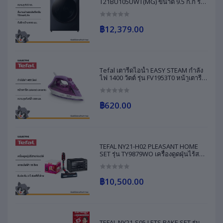
T21BU105UWT(MG) ขนาด 9.5 ก.ก รับ
ประกันสินค้า 2 ปี รับประกันมอเตอร์ 10
ปี
฿12,379.00
Tefal เตารีดไอน้ำ EASY STEAM กำลัง
ไฟ 1400 วัตต์ รุ่น FV1953T0 หน้าเตารีด
colored ceramic ความจุแท้งค์น้ำ 220
มล. ประกัน 2 ปี ส่งฟรีทั่วไทย
฿620.00
TEFAL NY21-H02 PLEASANT HOME
SET รุ่น TY9879WO เครื่องดูดฝุ่นไร้สาย
ท่องอได้ + รุ่น OF4448TH เตาอบ รับ
ประกัน 2 ปี ส่งฟรีทั่วไทย
฿10,500.00
TEFAL NY21-S05 LETS BAKE SET รุ่น