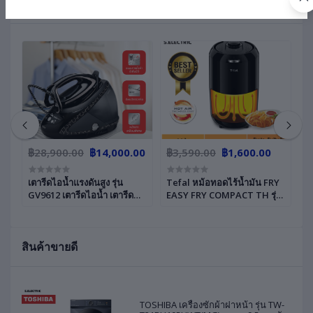
สินค้าที่เกี่ยวข้อง
฿28,900.00
฿14,000.00
฿3,590.00
฿1,600.00
฿
เตารีดไอน้ำแรงดันสูง รุ่น
Tefal หม้อทอดไร้น้ำมัน FRY
T
GV9612 เตารีดไอน้ำ เตารีด
EASY FRY COMPACT TH รุ่น
สู
n1
หม้อต้ม แรงดันไอน้ำ 8 บาร์
EY101866 ขนาด 1.6 ลิตร
GV
ฟ
กำลังไฟ 2,830 วัตต์​ พลังไอน้ำ
กำลังไฟ 1,030 วัตต์ ใช้ได้ทั้ง
(7.
พิเศษ 700 แถมโต๊ะรองรีดฟรี
การทอด ปิ้ง ย่าง เบเกอรี่
ระ
สินค้าขายดี
2 
TOSHIBA เครื่องซักผ้าฝาหน้า รุ่น TW-