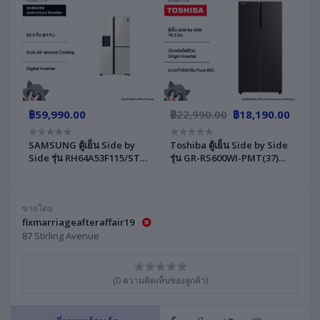
฿59,990.00
฿22,990.00
฿18,190.00
SAMSUNG ตู้เย็น Side by
Toshiba ตู้เย็น Side by Side
Side รุ่น RH64A53F115/ST
รุ่น GR-RS600WI-PMT(37)
with All-around Cooling ,
ความจุ 16.2 คิว Inverter สั่ง
22.3 คิว (617L) นวัตกรรม
งานผ่านแอปพลิเคชัน
Food Beverage showcase
TSmartLife รับประกัน
ขายโดย
จัดเก็บอาหาร และเครื่องดื่ม
คอมเพรสเซอร์ 10 ปี
fixmarriageafteraffair19
อย่างสะดวกสบาย
87 Stirling Avenue
(0 ความคิดเห็นของลูกค้า)