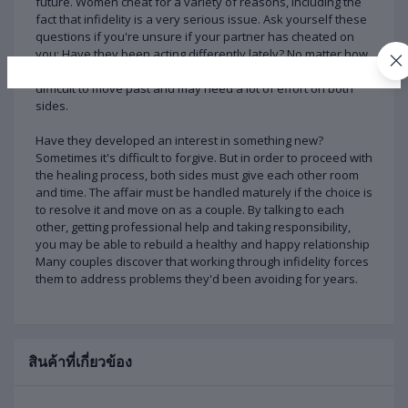
future. Women cheat for a variety of reasons, including the
fact that infidelity is a very serious issue. Ask yourself these
questions if you're unsure if your partner has cheated on
you: Have they been acting differently lately? No matter how
much you love your partner, infidelity can be extremely
difficult to move past and may need a lot of effort on both
sides.
Have they developed an interest in something new?
Sometimes it's difficult to forgive. But in order to proceed with
the healing process, both sides must give each other room
and time. The affair must be handled maturely if the choice is
to resolve it and move on as a couple. By talking to each
other, getting professional help and taking responsibility,
you may be able to rebuild a healthy and happy relationship
Many couples discover that working through infidelity forces
them to address problems they'd been avoiding for years.
สินค้าที่เกี่ยวข้อง